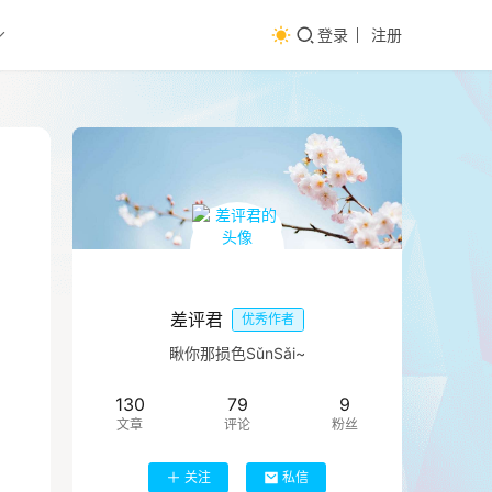
登录
注册
差评君
优秀作者
瞅你那损色SǔnSǎi~
130
79
9
文章
评论
粉丝
关注
私信