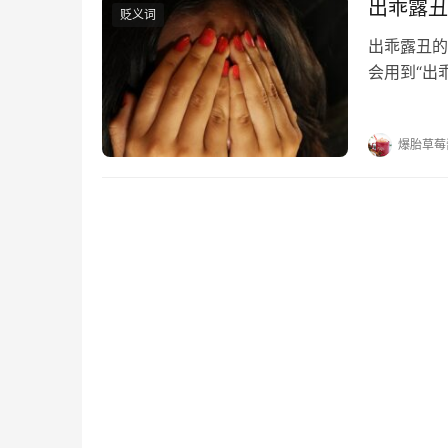
出乖露丑
贬义词
出乖露丑的
会用到“出
答。 出乖
露丑；一发
爆胎草莓