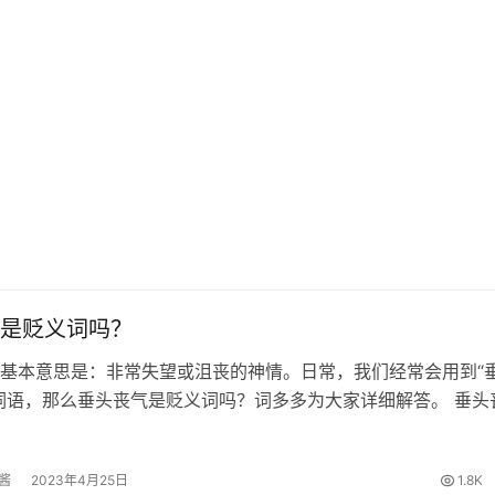
是贬义词吗？
基本意思是：非常失望或沮丧的神情。日常，我们经常会用到“
词语，那么垂头丧气是贬义词吗？词多多为大家详细解答。 垂头
唐·韩愈《送穷文》：“主人于是垂头丧气； 上手称谢。” 垂头丧
词 垂头丧气的…
酱
2023年4月25日
1.8K