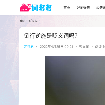
首页
好词好句
经典
首页
贬义词
倒行逆施是贬义词吗？
差评君
•
2022年4月25日 09:21
•
贬义词
•
阅读 1