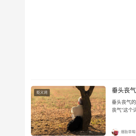
垂头丧气
贬义词
垂头丧气的
丧气”这个
气的出处 
词性 贬义
爆胎草莓