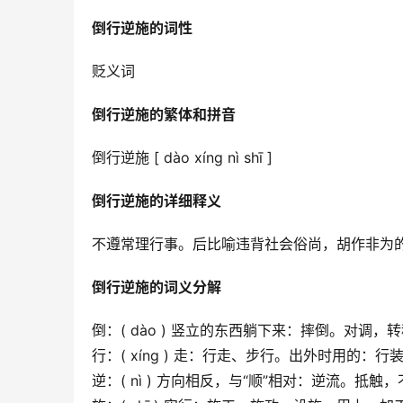
倒行逆施的词性
贬义词
倒行逆施的繁体和拼音
倒行逆施 [ dào xíng nì shī ]
倒行逆施的详细释义
不遵常理行事。后比喻违背社会俗尚，胡作非为
倒行逆施的词义分解
倒：( dào ) 竖立的东西躺下来：摔倒。对调
行：( xíng ) 走：行走、步行。出外时用的：
逆：( nì ) 方向相反，与“顺”相对：逆流。抵触