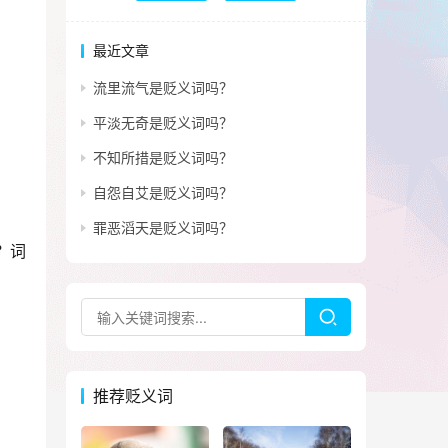
最近文章
流里流气是贬义词吗？
平淡无奇是贬义词吗？
不知所措是贬义词吗？
自怨自艾是贬义词吗？
罪恶滔天是贬义词吗？
？词
推荐贬义词