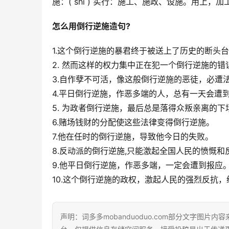
施：( shī ) 实行：施工、施政、设施。用上，
怎么用倒行逆施造句?
1.这个倒行逆施的暴君终于被送上了历史的断头
2. 然而这样的权力集中正在犯一个倒行逆施的错
3.自作孽不可活，像这般倒行逆施的恶徒，必遭
4.平日倒行逆施，作恶多端的人，总有一天会遭
5. 为政者倒行逆施，最后总是落得众叛亲离的下
6.赌场钱财的分配使这些法律变得倒行逆施。
7.他在任时的倒行逆施，导致他今日的失败。
8.反动派的倒行逆施,只能激起全国人民的愤慨和
9.他平日倒行逆施，作恶多端，一定会遭到报应
10.这个倒行逆施的政权，激起人民的强烈反抗
声明：词多多mobanduoduo.com部分文字图