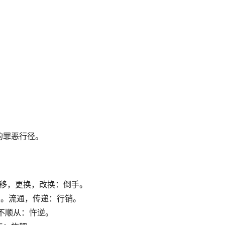
的罪恶行径。
，转移，更换，改换：倒手。
行装。流通，传递：行销。
，不顺从：忤逆。