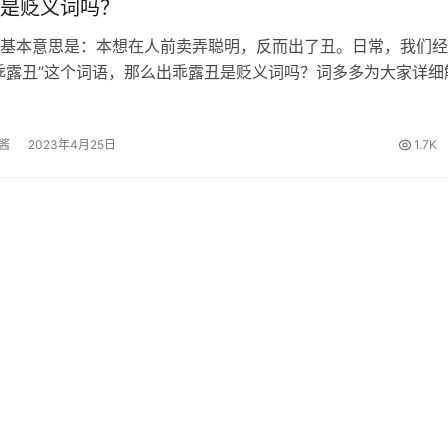
是贬义词吗？
基本意思是：本想在人前卖弄聪明，反而出了丑。日常，我们经
乖露丑”这个词语，那么出乖露丑是贬义词吗？词多多为大家详细
露丑的出处 元·无名氏《鸳鸯被》：“小姐；若真个打起官司来；
不好。” 出乖露丑…
酱
2023年4月25日
1.7K