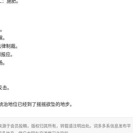
加工：施肥。
台。
误。
法律制裁。
到报应。
场。
反击。
。
，统治地位已经到了摇摇欲坠的地步。
片内容来源于会员投稿，版权归其所有，转载请注明出处。词多多系信息发布平