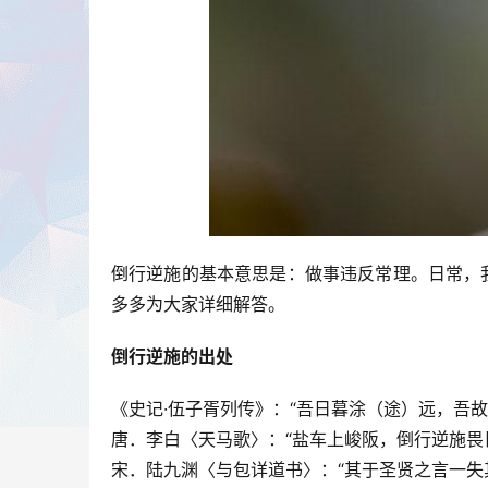
倒行逆施的基本意思是：做事违反常理。日常，
多多为大家详细解答。
倒行逆施的出处
《史记·伍子胥列传》：“吾日暮涂（途）远，吾故
唐．李白〈天马歌〉：“盐车上峻阪，倒行逆施畏
宋．陆九渊〈与包详道书〉：“其于圣贤之言一失