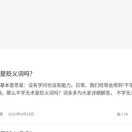
是贬义词吗？
基本意思是：没有学问也没有能力。日常，我们经常会用到“不
语，那么不学无术是贬义词吗？词多多为大家详细解答。 不学无
汉书．卷六八．霍光金日磾传．霍光》：然霍光不学无术，暗于
将妻子邪谋隐瞒下来，立…
酱
2023年4月25日
1.7K