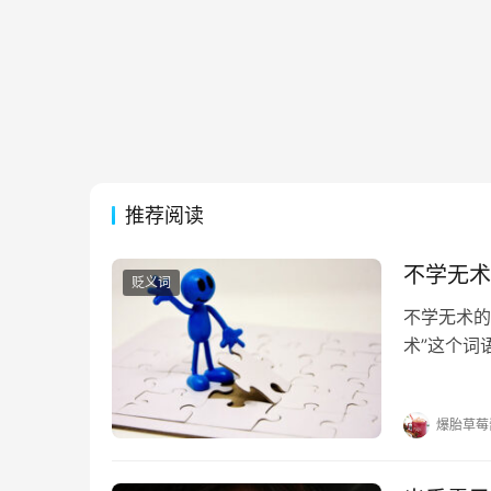
推荐阅读
不学无术
贬义词
不学无术的
术”这个词
的出处 《
理；暗地里
爆胎草莓