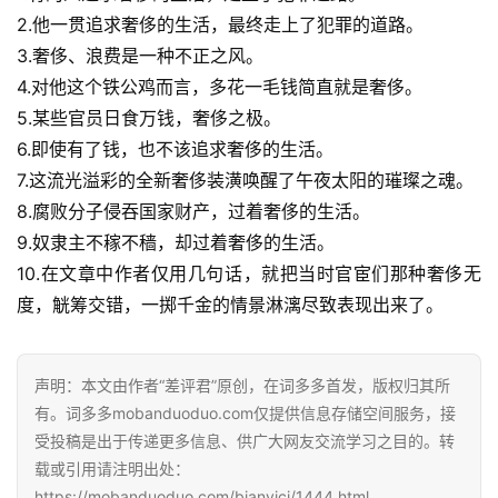
2.他一贯追求奢侈的生活，最终走上了犯罪的道路。
3.奢侈、浪费是一种不正之风。
4.对他这个铁公鸡而言，多花一毛钱简直就是奢侈。
5.某些官员日食万钱，奢侈之极。
6.即使有了钱，也不该追求奢侈的生活。
7.这流光溢彩的全新奢侈装潢唤醒了午夜太阳的璀璨之魂。
8.腐败分子侵吞国家财产，过着奢侈的生活。
9.奴隶主不稼不穑，却过着奢侈的生活。
10.在文章中作者仅用几句话，就把当时官宦们那种奢侈无
度，觥筹交错，一掷千金的情景淋漓尽致表现出来了。
声明：本文由作者“差评君”原创，在词多多首发，版权归其所
有。词多多mobanduoduo.com仅提供信息存储空间服务，接
受投稿是出于传递更多信息、供广大网友交流学习之目的。转
载或引用请注明出处：
https://mobanduoduo.com/bianyici/1444.html