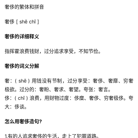
奢侈的繁体和拼音
奢侈 [ shē chǐ ]
奢侈的详细释义
指挥霍浪费钱财，过分追求享受，不知节俭。
奢侈的词义分解
奢：( shē ) 用钱没有节制，过分享受：奢侈、奢靡、穷奢
极欲。过分的：奢盼、奢求、奢望。夸张：奢言。
侈：( chǐ ) 浪费，用财物过度：侈糜、奢侈、穷奢极侈。夸
大：侈谈。
怎么用奢侈造句?
1.有的人追求奢侈的生活，走上了犯罪道路。