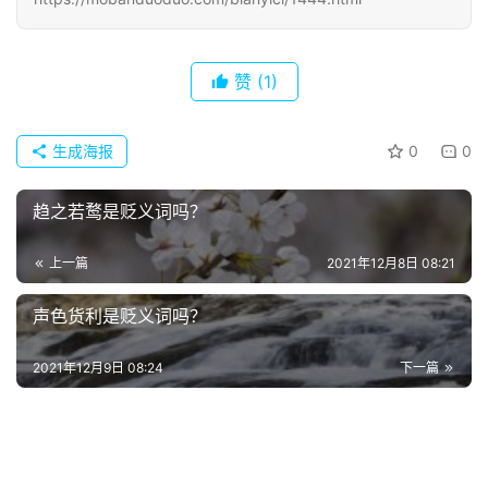
赞
(1)
生成海报
0
0
趋之若鹜是贬义词吗？
上一篇
2021年12月8日 08:21
声色货利是贬义词吗？
2021年12月9日 08:24
下一篇