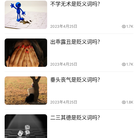
词
不学无术是贬义词吗？
常
登录
注册
2023年4月25日
1.7K
用
贺
出乖露丑是贬义词吗？
词
网
2023年4月25日
1.7K
络
热
垂头丧气是贬义词吗？
词
电
2023年4月25日
1.8K
影
台
二三其德是贬义词吗？
词