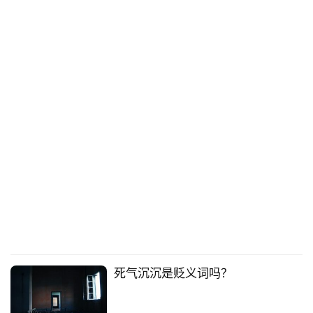
死气沉沉是贬义词吗？