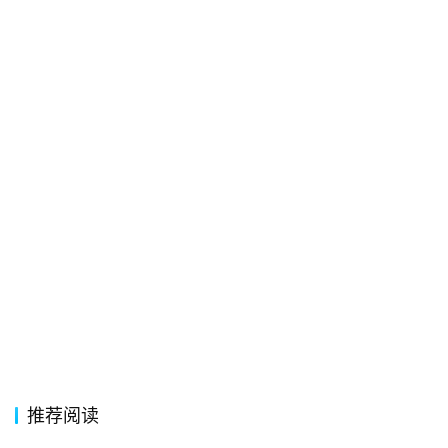
首
页
好
词
好
句
经
典
歌
词
古
今
推荐阅读
诗