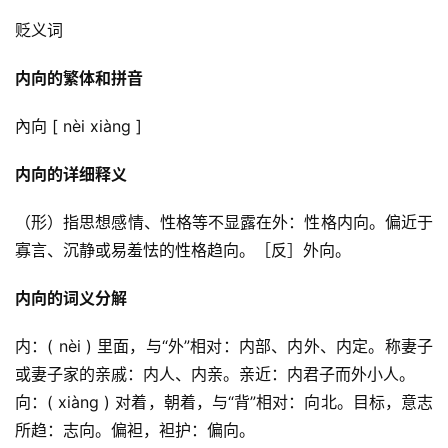
贬义词
内向的繁体和拼音
內向 [ nèi xiàng ]
内向的详细释义
（形）指思想感情、性格等不显露在外：性格内向。偏近于
寡言、沉静或易羞怯的性格趋向。［反］外向。
内向的词义分解
内：( nèi ) 里面，与“外”相对：内部、内外、内定。称妻子
或妻子家的亲戚：内人、内亲。亲近：内君子而外小人。
向：( xiàng ) 对着，朝着，与“背”相对：向北。目标，意志
所趋：志向。偏袒，袒护：偏向。