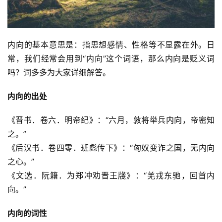
内向的基本意思是：指思想感情、性格等不显露在外。日
常，我们经常会用到“内向”这个词语，那么内向是贬义词
吗？词多多为大家详细解答。
内向的出处
《晋书．卷六．明帝纪》：“六月，敦将举兵内向，帝密知
之。”
《后汉书．卷四零．班彪传下》：“匈奴变诈之国，无内向
之心。”
《文选．阮籍．为郑冲劝晋王牋》：“羌戎东驰，回首内
向。”
内向的词性