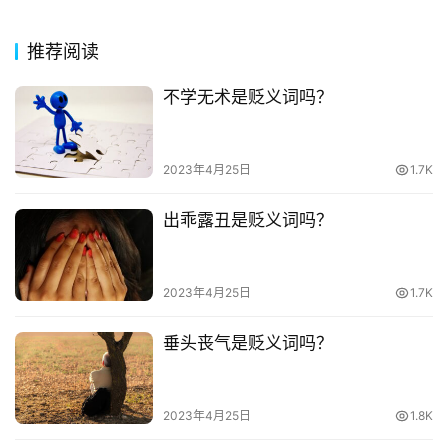
今
诗
推荐阅读
词
不学无术是贬义词吗？
常
登录
注册
用
贺
2023年4月25日
1.7K
词
出乖露丑是贬义词吗？
网
络
热
2023年4月25日
1.7K
词
垂头丧气是贬义词吗？
电
影
台
2023年4月25日
1.8K
词