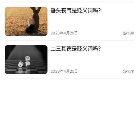
贺
词
垂头丧气是贬义词吗？
网
络
2023年4月25日
1.8K
热
词
二三其德是贬义词吗？
电
2023年4月25日
1.7K
影
台
词
其
他
词
语