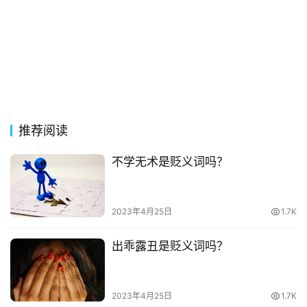
好
词
好
句
经
典
推荐阅读
歌
词
不学无术是贬义词吗？
古
今
2023年4月25日
1.7K
诗
词
出乖露丑是贬义词吗？
常
登录
注册
用
2023年4月25日
1.7K