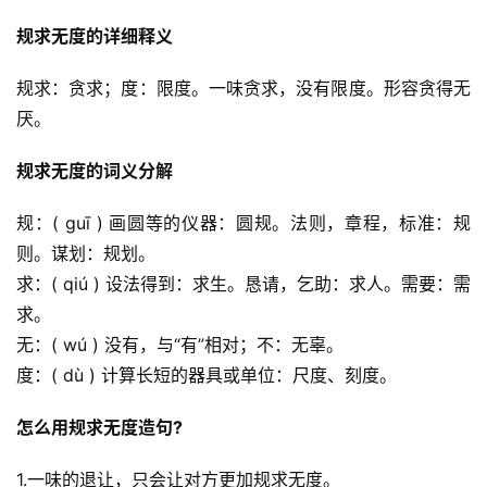
规求无度的详细释义
规求：贪求；度：限度。一味贪求，没有限度。形容贪得无
厌。
规求无度的词义分解
规：( guī ) 画圆等的仪器：圆规。法则，章程，标准：规
则。谋划：规划。
求：( qiú ) 设法得到：求生。恳请，乞助：求人。需要：需
求。
无：( wú ) 没有，与“有”相对；不：无辜。
度：( dù ) 计算长短的器具或单位：尺度、刻度。
怎么用规求无度造句?
1.一味的退让，只会让对方更加规求无度。