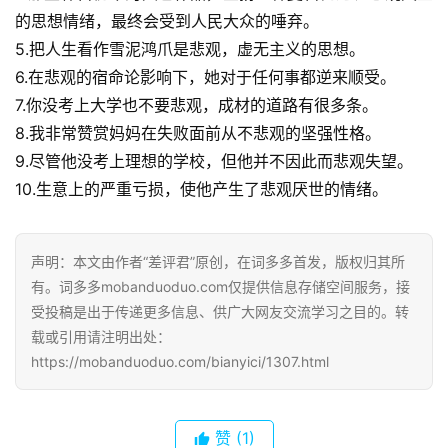
的思想情绪，最终会受到人民大众的唾弃。
5.把人生看作雪泥鸿爪是悲观，虚无主义的思想。
6.在悲观的宿命论影响下，她对于任何事都逆来顺受。
7.你没考上大学也不要悲观，成材的道路有很多条。
8.我非常赞赏妈妈在失败面前从不悲观的坚强性格。
9.尽管他没考上理想的学校，但他并不因此而悲观失望。
10.生意上的严重亏损，使他产生了悲观厌世的情绪。
声明：本文由作者“差评君”原创，在词多多首发，版权归其所
有。词多多mobanduoduo.com仅提供信息存储空间服务，接
受投稿是出于传递更多信息、供广大网友交流学习之目的。转
载或引用请注明出处：
https://mobanduoduo.com/bianyici/1307.html
赞
(1)