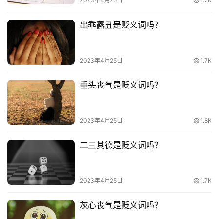
2023年4月25日
1.7K
常
登录
注册
用
出乖露丑是贬义词吗？
贺
词
2023年4月25日
1.7K
网
垂头丧气是贬义词吗？
络
热
词
2023年4月25日
1.8K
电
二三其德是贬义词吗？
影
台
词
2023年4月25日
1.7K
其
灰心丧气是贬义词吗？
他