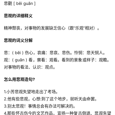
悲觀 [ bēi guān ]
悲观的详细释义
精神颓丧，对事物的发展缺乏信心（跟“乐观”相对）。
悲观的词义分解
悲：( bēi ) 伤心，哀痛：悲哀、悲伤。怜悯：悲天悯人。
观：( guān ) 看，察看：观看。看到的景象或样子：观瞻。
对事物的看法、认识：观点。
怎么用悲观造句?
1.小芳悲观失望地走出了考场。
2.他有些悲观，心想:到了这个地步，就听天由命罢。
3.别太悲观！事情总会有办法可解决的。
4.那些怀古伤今的文艺作品，宣扬一种复古倒退、悲观失望