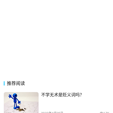
首
页
好
词
好
句
经
典
歌
词
推荐阅读
古
今
不学无术是贬义词吗？
诗
词