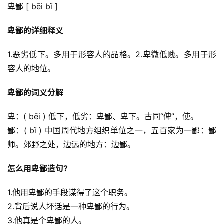
卑鄙 [ bēi bǐ ]
卑鄙的详细释义
1.恶劣低下。多用于形容人的品格。2.卑微低贱。多用于形
容人的地位。
卑鄙的词义分解
卑：( bēi ) 低下，低劣：卑鄙、卑下。古同“俾”，使。
鄙：( bǐ ) 中国周代地方组织单位之一，五百家为一鄙：鄙
师。郊野之处，边远的地方：边鄙。
怎么用卑鄙造句?
1.他用卑鄙的手段谋得了这个职务。
2.背后说人坏话是一种卑鄙的行为。
3.他真是个卑鄙的人。