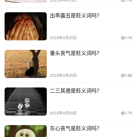
2023年4月25日
1.7K
常
登录
注册
用
出乖露丑是贬义词吗？
贺
词
2023年4月25日
1.7K
网
垂头丧气是贬义词吗？
络
热
词
2023年4月25日
1.8K
电
二三其德是贬义词吗？
影
台
词
2023年4月25日
1.7K
其
灰心丧气是贬义词吗？
他