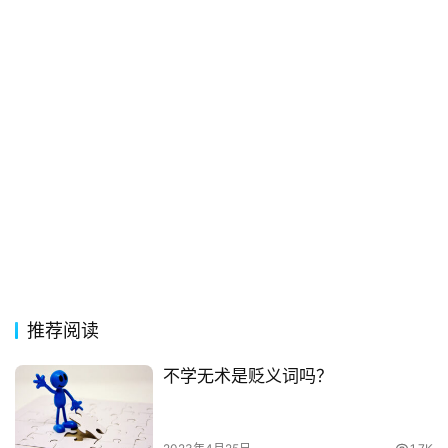
首
页
好
词
好
句
经
典
歌
词
推荐阅读
古
今
不学无术是贬义词吗？
诗
词