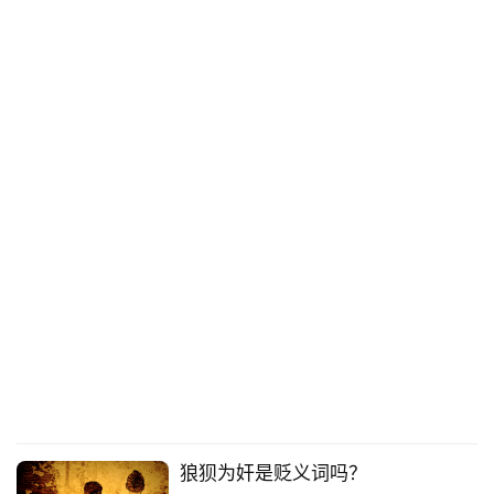
狼狈为奸是贬义词吗？