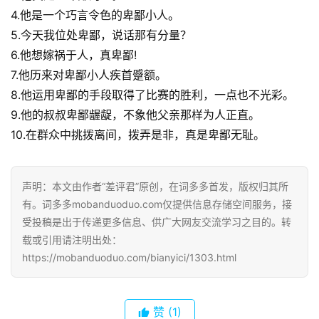
4.他是一个巧言令色的卑鄙小人。
5.今天我位处卑鄙，说话那有分量？
6.他想嫁祸于人，真卑鄙!
7.他历来对卑鄙小人疾首蹙额。
8.他运用卑鄙的手段取得了比赛的胜利，一点也不光彩。
9.他的叔叔卑鄙龌龊，不象他父亲那样为人正直。
10.在群众中挑拨离间，拨弄是非，真是卑鄙无耻。
声明：本文由作者“差评君”原创，在词多多首发，版权归其所
有。词多多mobanduoduo.com仅提供信息存储空间服务，接
受投稿是出于传递更多信息、供广大网友交流学习之目的。转
载或引用请注明出处：
https://mobanduoduo.com/bianyici/1303.html
赞
(1)