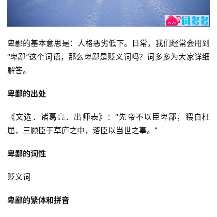
卑鄙的基本意思是：人格恶劣低下。日常，我们经常会用到
“卑鄙”这个词语，那么卑鄙是贬义词吗？词多多为大家详细
解答。
卑鄙的出处
《文选．诸葛亮．出师表》：“先帝不以臣卑鄙，猥自枉
屈，三顾臣于草庐之中，谘臣以当世之事。”
卑鄙的词性
贬义词
卑鄙的繁体和拼音