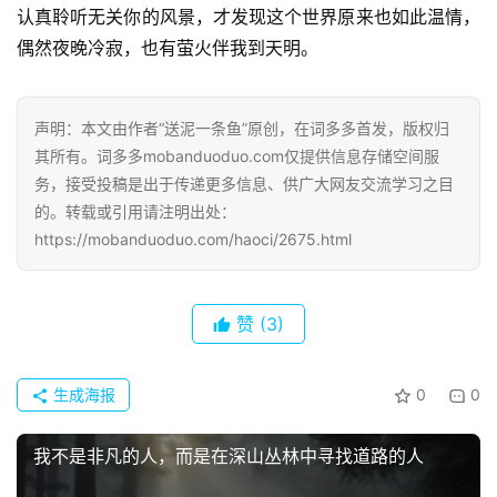
认真聆听无关你的风景，才发现这个世界原来也如此温情，
偶然夜晚冷寂，也有萤火伴我到天明。
声明：本文由作者“送泥一条鱼”原创，在词多多首发，版权归
其所有。词多多mobanduoduo.com仅提供信息存储空间服
首
务，接受投稿是出于传递更多信息、供广大网友交流学习之目
页
的。转载或引用请注明出处：
https://mobanduoduo.com/haoci/2675.html
好
词
好
赞
(3)
句
生成海报
0
0
经
典
我不是非凡的人，而是在深山丛林中寻找道路的人
歌
词