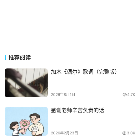
影
台
词
其
他
词
语
推荐阅读
加木《偶尔》歌词（完整版）
2026年8月1日
4.7K
感谢老师辛苦负责的话
2026年2月23日
3.0K