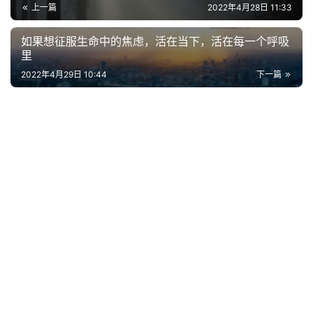
上一篇
2022年4月28日 11:33
古
如果想征服生命中的焦虑，活在当下，活在每一个呼吸
今
里
诗
2022年4月29日 10:44
下一篇
词
常
登录
注册
用
贺
词
网
络
热
词
电