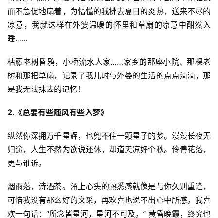
而不急促地扇着，为懵懂的我拂去夏日的炎热，送来不尽的
凉意，我就这样在外婆温暖的怀里和草扇的凉意中酣然入
睡……
枯藤老树昏鸦，小桥流水人家……家乡的那座小院、那棵老
树和那把草扇，记录了我儿时与外婆的生活的点点滴滴，那
是我无法抹去的记忆！
2.《总要有些随风有些入梦》
纵然你深拥万千星辉，也兜不住一颗星子的梦。漫漫长夜无
归途，人生不然为欲说还休，却道天凉好个秋。伶俜花落，
更与谁诉。
烟雨落，诗酒茶。涌上心头的熟悉感就像是与你久别重逢，
可惜我没有那么好的文采，再欢喜也说不出心中所感。我喜
欢一句话：“所念皆星河，星河不可及。” 黄昏晚霞，终究也