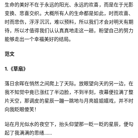
生命的美好不在于永远的阳光、永远的欢喜，而是在于光影
变换、悲喜交织。大概所有人的生命都是如此，时而欢喜、
时而悲伤，浮浮沉沉，难以预料，所以我们才会对明天有期
待，所以才值得我们认认真真地走这一趟，盼望自己的努力
能够走出一个幸福美好的结局。
范文
1.《草扇》
落日余晖在悄然之间爬上了天际。放眼望向天的另一边，在
我不知觉中竟已涨红了半边脸，不到半刻，夜幕便拉满了整
片天空，那调皮的星辰一蹦一跳地与月亮姐姐嬉戏，并不时
向我眨眼傻笑！
站在月光似水的夜空下，抬头仰望那一眨一眨的星辰，便勾
起了我满满的思绪……