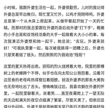
小时候，我跟外婆生活在一起，外婆很勤劳。儿时的我记得
外婆总是早出晚归，既忙里又忙外，公鸡才刚刚啼鸣，外婆
总是第一个从木床上爬起来，从做早餐起开始了一天的忙
碌。而那时的我总爱跟在外婆的身后给外婆"打下手"，稚嫩
的小手总是和双饱经沧桑的大手一起做着大大小小的事，每
次我凑近外婆想和她一起干，她总说；"去玩，外婆来就
好！"可我执意要一起，每次被我搞得一团糟之后，外婆也
只是笑着摇了摇头，然后默默的为我收拾"残局"！
这里的夏天热得出奇。骄阳的烈火烧烤着大地，院里的那棵
树上的老蝉蹄个不停，似乎也在向太阳公公抱怨着，沿着河
边觅食的老母鸡热得耷拉着翅膀，就连外婆养的那条大黄狗
也无奈地吐出了舌头。傍晚晚饭过后，我喜欢躺在外婆的怀
里，一起院里聊着天，说着笑……直至夜幕爬上了一望无际
的天边和满天的夜空点缀满了繁星，尽管天黑了，但依旧显
得分外闷热，外婆于是就用她那支早已陈旧不勘的草扇轻快