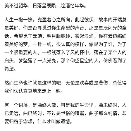
美不过韶华，日落星辰陨，趁酒忆年华。
人生一撇一捺，充盈着心之所向，此起彼伏，故事的开端总
是美好，你是否寻觅过你生命里的声音，那是星辰闪光的童
话，希望觅于云端，明月朦胧纱，雾起浪涌，你在云边编织
着美好的梦，一针一线，很认真的模样，像是为了谁，为了
一个很重要的人。一根线落入了风的怀中，落在了某个人的
肩头，梦坠落了一点光亮，那个仰望星空的人，仿佛看到了
希望。
然而生命也许就是这样的吧，无论是欢喜或是悲伤，总值得
我们认认真真地来走上一趟。
有一个词藻，是曲终人散，可是我的生命里，曲未终时，人
已走远，曲已终时，不过是世俗的喧嚣，曲子那么纯情，却
要归咎于念想，什么才叫做遗憾。