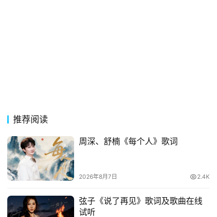
用
贺
词
网
络
热
词
电
推荐阅读
影
台
周深、舒楠《每个人》歌词
词
其
2026年8月7日
2.4K
他
词
弦子《说了再见》歌词及歌曲在线
语
试听