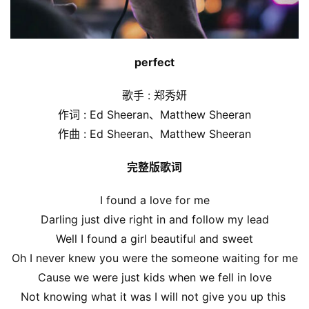
perfect
歌手 : 郑秀妍
作词 : Ed Sheeran、Matthew Sheeran
作曲 : Ed Sheeran、Matthew Sheeran
完整版歌词
I found a love for me
Darling just dive right in and follow my lead
Well I found a girl beautiful and sweet
Oh I never knew you were the someone waiting for me
Cause we were just kids when we fell in love
Not knowing what it was I will not give you up this 