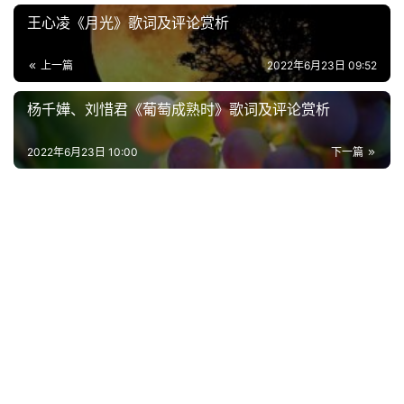
王心凌《月光》歌词及评论赏析
好
词
上一篇
2022年6月23日 09:52
好
杨千嬅、刘惜君《葡萄成熟时》歌词及评论赏析
句
2022年6月23日 10:00
下一篇
经
典
歌
词
古
今
诗
词
常
登录
注册